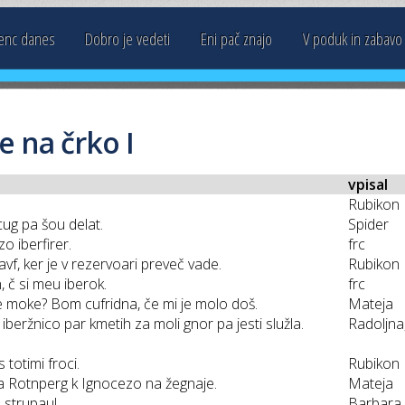
enc danes
Dobro je vedeti
Eni pač znajo
V poduk in zabavo
e na črko I
vpisal
Rubikon
rcug pa šou delat.
Spider
o iberfirer.
frc
avf, ker je v rezervoari preveč vade.
Rubikon
, č si meu iberok.
frc
e moke? Bom cufridna, če mi je molo doš.
Mateja
iberžnico par kmetih za moli gnor pa jesti služla.
Radoljna
totimi froci.
Rubikon
 Rotnperg k Ignocezo na žegnaje.
Mateja
o strupau!
Barbara