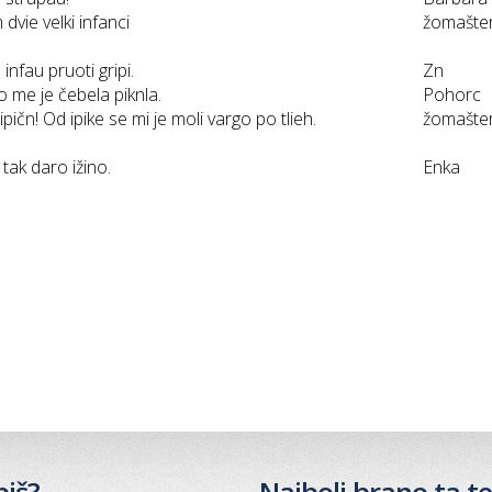
dvie velki infanci
žomašte
infau pruoti gripi.
Zn
do me je čebela piknla.
Pohorc
 ipičn! Od ipike se mi je moli vargo po tlieh.
žomašte
tak daro ižino.
Enka