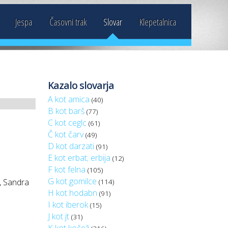
Jespa
Časovni trak
Slovar
Klepetalnica
Kazalo slovarja
A kot amica
(40)
B kot barš
(77)
C kot ceglc
(61)
Č kot čarv
(49)
D kot darzati
(91)
E kot erbat; erbija
(12)
F kot felna
(105)
G kot gomilce
, Sandra
(114)
H kot hodabn
(91)
I kot iberok
(15)
J kot jt
(31)