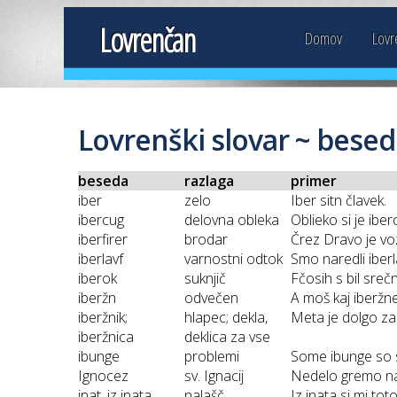
Lovrenčan
Domov
Lovr
Lovrenški slovar ~ besed
beseda
razlaga
primer
iber
zelo
Iber sitn člavek.
ibercug
delovna obleka
Oblieko si je ibe
iberfirer
brodar
Črez Dravo je voz
iberlavf
varnostni odtok
Smo naredli iberl
iberok
suknjič
Fčosih s bil srečn
iberžn
odvečen
A moš kaj iberžn
iberžnik;
hlapec; dekla,
Meta je dolgo za 
iberžnica
deklica za vse
ibunge
problemi
Some ibunge so s 
Ignocez
sv. Ignacij
Nedelo gremo na
inat, iz inata
nalašč
Iz inata si mi tot