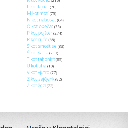
K kot kočež
(216)
r
L kot lajnat
(70)
M kot moti
(75)
N kot nabosat
(64)
O kot obečat
(33)
r
P kot pojšter
(274)
R kot ruče
(88)
S kot smotit se
(83)
Š kot šalca
(213)
T kot tahonirit
(85)
U kot uha
(10)
V kot vjutro
(77)
Z kot zajčjenk
(82)
Ž kot žezl
(72)