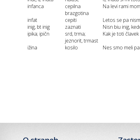
infanca
cepilna
Na levi rami mom 
brazgotina
infat
cepiti
Letos se pa nism 
inig, bt inig
zaznati
Nisn biu inig, ke
ipika; ipičn
srd, trma;
Kak je toti člavek
jeznorit, trmast
ižina
kosilo
Nes smo meli pa 