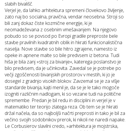
slabih bivališč.
Verjel je, da lahko arhitektura spremeni človekovo življenje,
zato naj bo socialna, pravična, vendar neosebna. Stroji so
bili zanj dokaz čiste kozmične energije, ki je
neomadeževana z osebnim vmešavanjem. Na njegovo
pobudo so se povsod po Evropi gradile preproste bele
stavbe pravilnih kvadratnih oblik in hkrati funkcionalistična
naselja. Nove stavbe so bile hitro zgrajene, namesto iz
opeke in apnene malte so bile predvsem iz betona. Tudi
hiša je bila zanj »stroj za bivanje«, katerega poslanstvo je
bilo predvsem, da je učinkovita. Zavedal se je potrebe po
večji zgoščenosti bivanjskih prostorov v mestih, ki jo je
dosegel z gradnjo visokih blokov. Zavzemal se je za višje
standarde bivanja, kajti menil je, da se je le tako mogoče
izogniti različnim nadlogam, ki so vezane tudi na politične
spremembe. Predan je bil redu in disciplini in verjel je v
matematiko ter teorijo zlatega reza. Ob tem se je hkrati
držal načela, da so najboljši načrti preprosti in tako je bil za
večino svojih sodobnikov prerok, ki nikoli ne naredi napake.
Le Corbusierov slavilni credo, »
arhitektura je mojstrska,