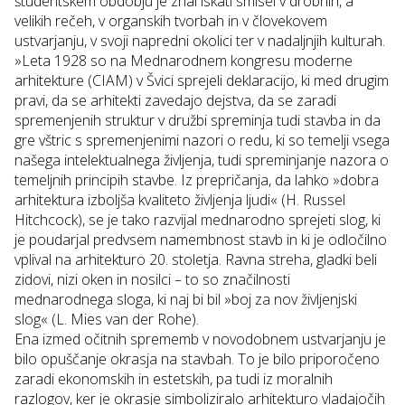
študentskem obdobju je znal iskati smisel v drobnih, a
velikih rečeh, v organskih tvorbah in v človekovem
ustvarjanju, v svoji napredni okolici ter v nadaljnjih kulturah.
»Leta 1928 so na Mednarodnem kongresu moderne
arhitekture (CIAM) v Švici sprejeli deklaracijo, ki med drugim
pravi, da se arhitekti zavedajo dejstva, da se zaradi
spremenjenih struktur v družbi spreminja tudi stavba in da
gre vštric s spremenjenimi nazori o redu, ki so temelji vsega
našega intelektualnega življenja, tudi spreminjanje nazora o
temeljnih principih stavbe. Iz prepričanja, da lahko »
dobra
arhitektura izboljša kvaliteto življenja ljudi
« (H. Russel
Hitchcock), se je tako razvijal mednarodno sprejeti slog, ki
je poudarjal predvsem namembnost stavb in ki je odločilno
vplival na arhitekturo 20. stoletja. Ravna streha, gladki beli
zidovi, nizi oken in nosilci – to so značilnosti
mednarodnega sloga, ki naj bi bil »boj za nov življenjski
slog« (L. Mies van der Rohe).
Ena izmed očitnih sprememb v novodobnem ustvarjanju je
bilo opuščanje okrasja na stavbah. To je bilo priporočeno
zaradi ekonomskih in estetskih, pa tudi iz moralnih
razlogov, ker je okrasje simboliziralo arhitekturo vladajočih