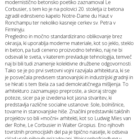
modernistično betonsko poetiko zaznamoval Le
Corbusier, s tem ko je na polovici 20. stoletja iz betona
zgradil edinstveno kapelo
Notre-Dame du Haut
v
Ronchampu ter nekoliko kasneje cerkev
sv. Petra v
Firminyju
.
Pregledno in močno standardizirano oblikovanje brez
okrasja, ki uporablja moderne materiale, kot so jeklo, steklo
in beton, pa tudi ceneno proizvodno tehniko, naj ne bi
odsevali le sveta, v katerem prevladuje tehnologija, temveč
naj bi bili tudi znamenje kolektivne družbene odgovornosti.
Tako se je po prvi svetovni vojni razvijala arhitektura, ki se
je posvečala predvsem stanovanjski in industrijski gradnji in
se hkrati s tem štela za sad demokratičnega mišljenja. To
arhitekturo zaznamujejo preproste, a skoraj stroge
poteze, sicer pa je izvedena kot jasna stvaritev, ki
predstavlja različne socialne ustanove: šole, bolnišnice,
tovarne in stanovanjske hiše. Značilni predstavniki takšnih
projektov so bili »močni« arhitekti, kot so Ludwig Mies van
der Rohe, Le Corbusier in Walter Gropius. Eno njihovih
tovrstnih promocijskih del pa je tipično naselje, ki odseva
sklad vseh njihovih prizadevanj,
Weissenhofsiedlung
v