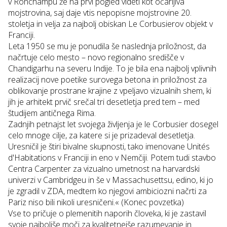
v Ronchampu že na prvi pogled videti kot očarljiva
mojstrovina, saj daje vtis nepopisne mojstrovine 20.
stoletja in velja za najbolj obiskan Le Corbusierov objekt v
Franciji.
Leta 1950 se mu je ponudila še naslednja priložnost, da
načrtuje celo mesto – novo regionalno središče v
Chandigarhu na severu Indije. To je bila ena najbolj vplivnih
realizacij nove poetike surovega betona in priložnost za
oblikovanje prostrane krajine z vpeljavo vizualnih shem, ki
jih je arhitekt prvič srečal tri desetletja pred tem – med
študijem antičnega Rima.
Zadnjih petnajst let svojega življenja je le Corbusier dosegel
celo mnoge cilje, za katere si je prizadeval desetletja.
Uresničil je štiri bivalne skupnosti, tako imenovane
Unités
d'Habitations
v Franciji in eno v Nemčiji. Potem tudi stavbo
Centra Carpenter za vizualno umetnost na harvardski
univerzi v Cambridgeu in še v Massachusettsu, edino, ki jo
je zgradil v ZDA, medtem ko njegovi ambiciozni načrti za
Pariz niso bili nikoli uresničeni.« (Konec povzetka)
Vse to pričuje o plemenitih naporih človeka, ki je zastavil
svoje najboljše moči za kvalitetnejše razumevanje in