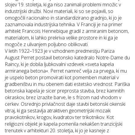
slojev 19. stoletja, ki ga niso zanimali problemi množic v
industrijski družbi. Novi materiali, ki so se pojavili, so
omogočili racionalno in standardizirano gradnjo, ki jo je
zaznamovala industrijska tehnika. V Franciji je na primer
arhitekt Francois Hennebique gradil z armiranim betonom,
materialom, ki lahko prekriva velike prostore in ki ga je
mogoče z ulivanjem poljubno oblikovati.
V letih 1922–1923 je v vzhodnem predmestju Pariza
August Perret postavil betonsko katedralo
Notre-Dame du
Raincy
, ki je dobila ljubkovalni vzdevek »sveta kapela
armiranega betona«. Perret namreč velja za prvega, ki mu
je uspelo beton promovirati kot pomemben material v
gradbeništvu in mu obenem dati estetsko vrednost. Pariška
betonska kapela je sicer preprosta stavba, brez kamnitih
okraskov, brez izrazite barve, le s frizom nad vhodom v
cerkev. Osrednjo privlačnost daje stavbi betonski okenski
vitraj, ki ga sestavlja atraktiven geometrijski mozaik
pravokotnikov, krogov, kvadratov ter trikotnikov. Kot
religiozni objekt je kapela pomenila nekakšen tranzicijski
trenutek v arhitekturi 20. stoletja, ki jo je kasneje z