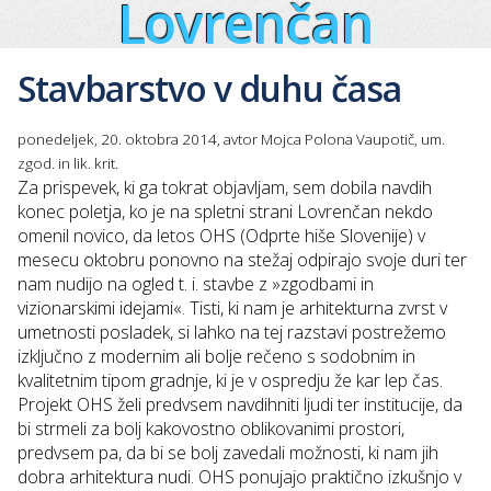
Lovrenčan
Stavbarstvo v duhu časa
ponedeljek, 20. oktobra 2014, avtor Mojca Polona Vaupotič, um.
zgod. in lik. krit.
Za prispevek, ki ga tokrat objavljam, sem dobila navdih
konec poletja, ko je na spletni strani Lovrenčan nekdo
omenil novico, da letos OHS (
Odprte hiše Slovenije
) v
mesecu oktobru ponovno na stežaj odpirajo svoje duri ter
nam nudijo na ogled t. i. stavbe z »
zgodbami in
vizionarskimi idejami
«. Tisti, ki nam je arhitekturna zvrst v
umetnosti posladek, si lahko na tej razstavi postrežemo
izključno z modernim ali bolje rečeno s sodobnim in
kvalitetnim tipom gradnje, ki je v ospredju že kar lep čas.
Projekt OHS želi predvsem navdihniti ljudi ter institucije, da
bi strmeli za bolj kakovostno oblikovanimi prostori,
predvsem pa, da bi se bolj zavedali možnosti, ki nam jih
dobra arhitektura nudi. OHS ponujajo praktično izkušnjo v