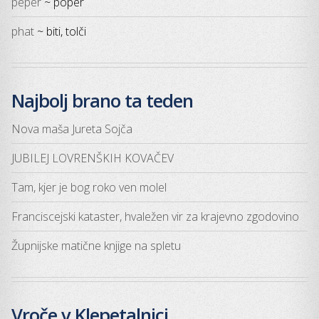
peper
~ poper
phat
~ biti, tolči
Najbolj brano ta teden
Nova maša Jureta Sojča
JUBILEJ LOVRENŠKIH KOVAČEV
Tam, kjer je bog roko ven molel
Franciscejski kataster, hvaležen vir za krajevno zgodovino
Župnijske matične knjige na spletu
Vroče v Klepetalnici