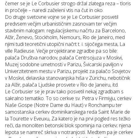
čemer se je Le Corbusier strogo držal zlatega reza – tloris
in pročelje – naredi zaželeni vtis na čut in oko.
Do druge svetovne vojne se je Le Corbusier posvetil
predvsem večjim urbanističnim zasnovam ter večjim
stavbnim nalogam: regulacijskemu načrtu za Barcelono,
Alžir, Ženevo, Stockholm, Nemours, Rio de Janeiro, med
njimi tudi teoretični utopični načrt t. i. sijočega mesta, La
ville Radieuse. Večje projektirane zgradbe pa so bile:
palača Društva narodov, palača Centrsojuza v Moskvi,
Muzej sodobne umetnosti v Parizu, Švicarski paviljon v
Univerzitetnem mestu v Parizu, projekt za palačo Sovjetov
v Moskvi, delavska stanovanjska hiša v Zürichu, nebotičnik
za Alžir, palača Ljudske prosvete v Rio de Janeiru, itd.
Le Corbusier se je prav tako posvetil nekaj zgradbam s
sakralno tematiko. To so cerkve sv. Petra v Firmiyju, cerkev
Naše Gospe (Notre Dame du Haut) v Ronchampu ter
samostanska cerkev dominikanskega reda Saint Marie de
la Tourette v Eveuxu, Za katero je na prvi pogled res težko
reči, da monoliten betonski blok spominja na cerkev; njena
lepota se namreč skriva v notranjosti. Medtem pa je cerkev