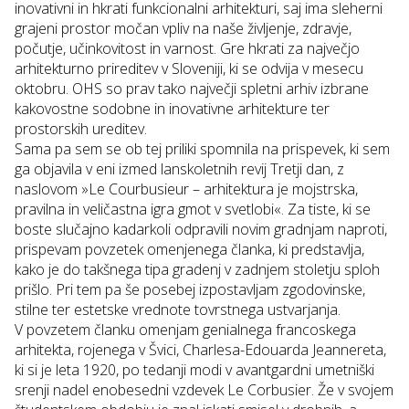
inovativni in hkrati funkcionalni arhitekturi, saj ima sleherni
grajeni prostor močan vpliv na naše življenje, zdravje,
počutje, učinkovitost in varnost. Gre hkrati za največjo
arhitekturno prireditev v Sloveniji, ki se odvija v mesecu
oktobru. OHS so prav tako največji spletni arhiv izbrane
kakovostne sodobne in inovativne arhitekture ter
prostorskih ureditev.
Sama pa sem se ob tej priliki spomnila na prispevek, ki sem
ga objavila v eni izmed lanskoletnih revij
Tretji dan
, z
naslovom »
Le Courbusieur – arhitektura je mojstrska,
pravilna in veličastna igra gmot v svetlobi
«. Za tiste, ki se
boste slučajno kadarkoli odpravili novim gradnjam naproti,
prispevam povzetek omenjenega članka, ki predstavlja,
kako je do takšnega tipa gradenj v zadnjem stoletju sploh
prišlo. Pri tem pa še posebej izpostavljam zgodovinske,
stilne ter estetske vrednote tovrstnega ustvarjanja.
V povzetem članku omenjam genialnega francoskega
arhitekta, rojenega v Švici, Charlesa-Edouarda Jeannereta,
ki si je leta 1920, po tedanji modi v avantgardni umetniški
srenji nadel enobesedni vzdevek
Le Corbusier
. Že v svojem