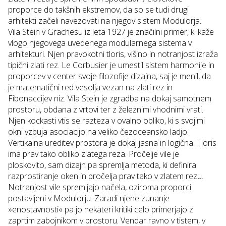
proporce do takšnih ekstremov, da so se tudi drugi
arhitekti začeli navezovati na njegov sistem Modulorja.
Vila Stein v Grachesu
iz leta 1927 je značilni primer, ki kaže
vlogo njegovega uvedenega modularnega sistema v
arhitekturi. Njen pravokotni tloris, višino in notranjost izraža
tipični zlati rez. Le Corbusier je umestil sistem harmonije in
proporcev v center svoje filozofije dizajna, saj je menil, da
je matematični red vesolja vezan na zlati rez in
Fibonaccijev niz. Vila Stein je zgradba na dokaj samotnem
prostoru, obdana z vrtovi ter z železnimi vhodnimi vrati.
Njen kockasti vtis se razteza v ovalno obliko, ki s svojimi
okni vzbuja asociacijo na veliko čezoceansko ladjo.
Vertikalna ureditev prostora je dokaj jasna in logična. Tloris
ima prav tako obliko zlatega reza. Pročelje vile je
ploskovito, sam dizajn pa spremlja metoda, ki definira
razprostiranje oken in pročelja prav tako v zlatem rezu.
Notranjost vile spremljajo načela, oziroma proporci
postavljeni v Modulorju. Zaradi njene zunanje
»enostavnosti« pa jo nekateri kritiki celo primerjajo z
zaprtim zabojnikom v prostoru. Vendar ravno v tistem, v