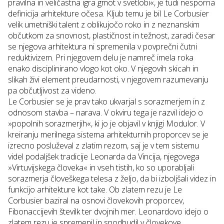
pravilna in veličastna igra gmot v svetlobi
«, je tudi nesporna
definicija arhitekture očesa. Kljub temu je bil Le Corbusier
velik umetniški talent z oblikujočo roko in z neznanskim
občutkom za snovnost, plastičnost in težnost, zaradi česar
se njegova arhitektura ni spremenila v povprečni čutni
reduktivizem. Pri njegovem delu je namreč imela roka
enako disciplinirano vlogo kot oko. V njegovih skicah in
slikah živi element preudarnosti, v njegovem razumevanju
pa občutljivost za videno.
Le Corbusier se je prav tako ukvarjal s sorazmerjem in z
odnosom stavba – narava. V okviru tega je razvil idejo o
»popolnih sorazmerjih«, ki jo je objavil v knjigi Modulor. V
kreiranju merilnega sistema arhitekturnih proporcev se je
izrecno posluževal z zlatim rezom, saj je v tem sistemu
videl podaljšek tradicije Leonarda da Vincija, njegovega
»
Virtuvijskega človeka
« in vseh tistih, ko so uporabljali
sorazmerja človeškega telesa z željo, da bi izboljšali videz in
funkcijo arhitekture kot take. Ob zlatem rezu je Le
Corbusier baziral na osnovi človekovih proporcev,
Fibonaccijevih številk ter dvojnih mer. Leonardovo idejo o
zlatem rezu je spremenil in spodbudil v človekove