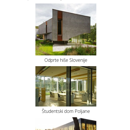
Odprte hiše Slovenije
Študentski dom Poljane