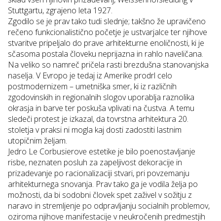
Stuttgartu, zgrajeno leta 1927.
Zgodilo se je prav tako tudi slednje; takšno že upravičeno
rečeno funkcionalistično početje je ustvarjalce ter njihove
stvaritve pripeljalo do prave arhitekturne enoličnosti, ki je
sčasoma postala človeku neprijazna in rahlo naveličana.
Na veliko so namreč pričela rasti brezdušna stanovanjska
naselja. V Evropo je tedaj iz Amerike prodrl celo
postmodernizem
– umetniška smer, ki iz različnih
zgodovinskih in regionalnih slogov uporablja raznolika
okrasja in barve ter poskuša vplivati na čustva. A temu
sledeči protest je izkazal, da tovrstna arhitektura 20.
stoletja v praksi ni mogla kaj dosti zadostiti lastnim
utopičnim željam.
Jedro Le Corbusierove estetike je bilo poenostavljanje
risbe, neznaten posluh za zapeljivost dekoracije in
prizadevanje po racionalizaciji stvari, pri povzemanju
arhitekturnega snovanja. Prav tako ga je vodila želja po
možnosti, da bi sodobni človek spet zaživel v sožitju z
naravo in stremljenje po odpravljanju socialnih problemov,
oziroma njihove manifestacije v neukročenih predmestjih